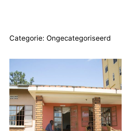
Ga
naar
de
inhoud
Categorie:
Ongecategoriseerd