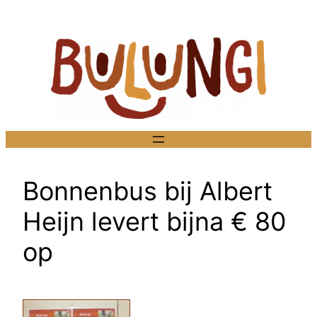
Ga
naar
de
inhoud
Bonnenbus bij Albert
Heijn levert bijna € 80
op