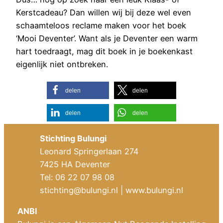
Kerstcadeau? Dan willen wij bij deze wel even
schaamteloos reclame maken voor het boek
‘Mooi Deventer’. Want als je Deventer een warm
hart toedraagt, mag dit boek in je boekenkast
eigenlijk niet ontbreken.
delen
delen
delen
delen
Stichting Bulungi
Leonard Springerlaan 274
7425 HA Deventer
Tel: 06 22 07 98 08
stichting@bulungi.nl
| www.bulungi.nl
ANBI