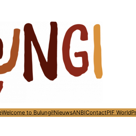
e
Welcome to Bulungi!
Nieuws
ANBI
Contact
PIF World
P