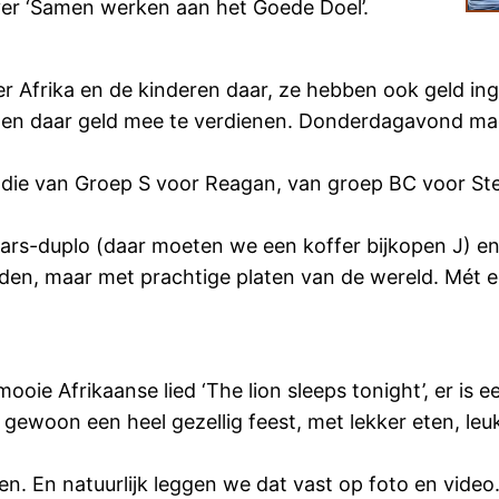
over ‘Samen werken aan het Goede Doel’.
ver Afrika en de kinderen daar, ze hebben ook geld in
n en daar geld mee te verdienen. Donderdagavond mag
 die van Groep S voor Reagan, van groep BC voor Ste
ars-duplo (daar moeten we een koffer bijkopen J) en 
den, maar met prachtige platen van de wereld. Mét een
ooie Afrikaanse lied ‘The lion sleeps tonight’, er is
 gewoon een heel gezellig feest, met lekker eten, leuk
n. En natuurlijk leggen we dat vast op foto en video