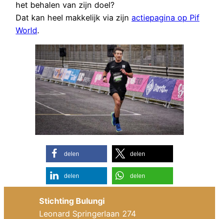
het behalen van zijn doel?
Dat kan heel makkelijk via zijn
actiepagina op Pif
World
.
delen
delen
delen
delen
Stichting Bulungi
Leonard Springerlaan 274