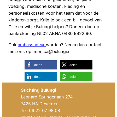
voeding, medische kosten, kleding en
personeelskosten voor het team dat voor de
kinderen zorgt. Krijg je ook een blij gevoel van
Ollie en wil je Bulungi helpen? Doneer dan op
bankrekening NL02 ABNA 0480 9922 90.’
Ook
ambassadeur
worden? Neem dan contact
met ons op:
monica@bulungi.nl
delen
delen
delen
delen
Stichting Bulungi
Leonard Springerlaan 274
7425 HA Deventer
Tel: 06 22 07 98 08