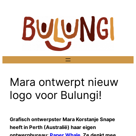
Ga
naar
de
inhoud
Mara ontwerpt nieuw
logo voor Bulungi!
Grafisch ontwerpster Mara Korstanje Snape
heeft in Perth (Australië) haar eigen
ontwerpbureau:
Paper Whale
. Ze denkt mee