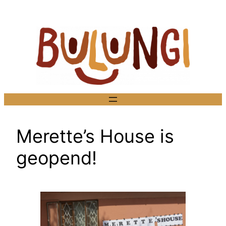
Ga
naar
de
inhoud
Merette’s House is
geopend!