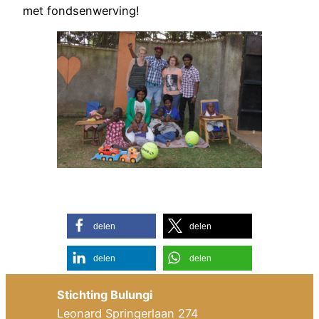
met fondsenwerving!
delen
delen
delen
delen
Stichting Bulungi
Leonard Springerlaan 274