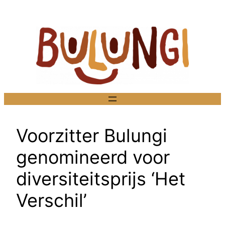
Ga
naar
de
inhoud
Voorzitter Bulungi
genomineerd voor
diversiteitsprijs ‘Het
Verschil’