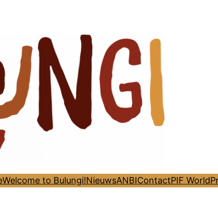
e
Welcome to Bulungi!
Nieuws
ANBI
Contact
PIF World
P