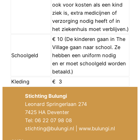
ook voor kosten als een kind
ziek is, extra medicijnen of
verzorging nodig heeft of in
het ziekenhuis moet verblijven.)
€ 10 (De kinderen gaan in The
Village gaan naar school. Ze
Schoolgeld
hebben een uniform nodig
en er moet schoolgeld worden
betaald.)
Kleding
€ 3
Stichting Bulungi
Leonard Springerlaan 274
7425 HA Deventer
Tel: 06 22 07 98 08
stichting@bulungi.nl
| www.bulungi.nl