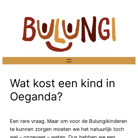
Ga
naar
de
inhoud
Wat kost een kind in
Oeganda?
Een rare vraag. Maar om voor de Bulungikinderen
te kunnen zorgen moeten we het natuurlijk toch
wel – ongeveer – weten. Dus hebben we een