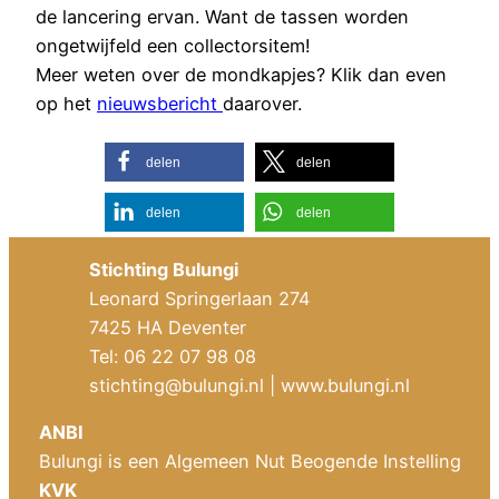
de lancering ervan. Want de tassen worden
ongetwijfeld een collectorsitem!
Meer weten over de mondkapjes? Klik dan even
op het
nieuwsbericht
daarover.
delen
delen
delen
delen
Stichting Bulungi
Leonard Springerlaan 274
7425 HA Deventer
Tel: 06 22 07 98 08
stichting@bulungi.nl
| www.bulungi.nl
ANBI
Bulungi is een Algemeen Nut Beogende Instelling
KVK