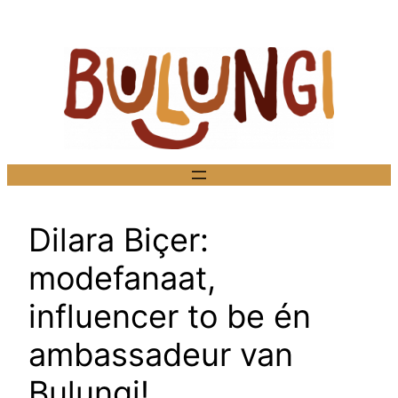
Ga
naar
de
inhoud
Dilara Biçer:
modefanaat,
influencer to be én
ambassadeur van
Bulungi!